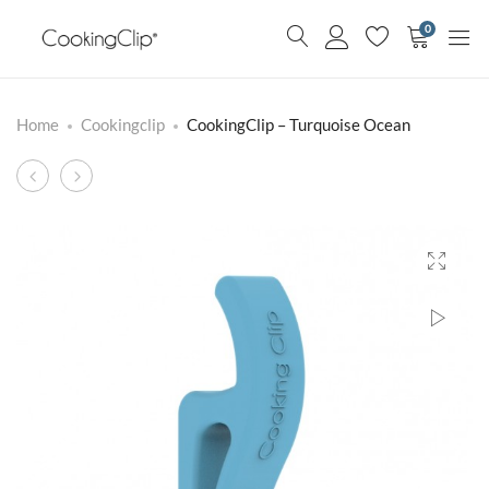
0
Home
Cookingclip
CookingClip – Turquoise Ocean
Product
CookingClip
CookingClip
–
–
navigation
Grey
Red
Penthouse
Lava